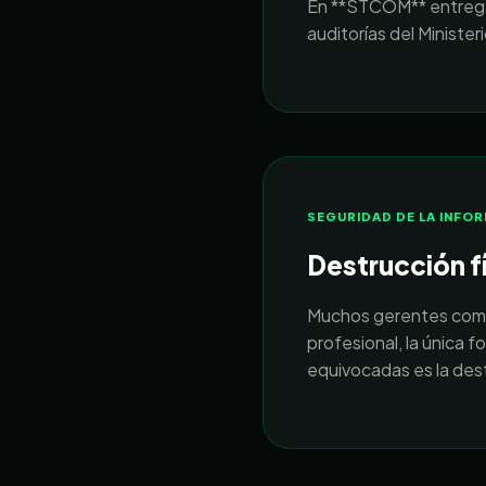
En **STCOM** entregam
auditorías del Ministe
SEGURIDAD DE LA INFO
Destrucción fí
Muchos gerentes comete
profesional, la única 
equivocadas es la dest